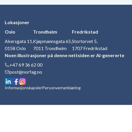
Lokasjoner
Oslo
Trondheim
Fredrikstad
Akersgata 11,
Kjøpmannsgata 65,
Stortorvet 5,
0158 Oslo
7011 Trondheim
1707 Fredrikstad
Noen illustrasjoner på denne nettsiden er AI-genererte
+47 69 36 62 00
post@norfag.no
Informasjonskapsler
Personvernerklæring