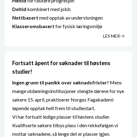
Heltid
for raskere progresjon
Deltid
kombinert med jobb
Nettbasert
med opptak av undervisningen
Klasseromsbasert
for fysisk læringsmiljø
LES MER
Fortsatt åpent for søknader til høstens
studier!
Ingen grunn til panikk over søknadsfrister!
Mens
mange utdanningsinstitusjoner stengte dørene for nye
søkere 15. april, praktiserer Norges Fagakademi
løpende opptak helt frem til studiestart.
Vi har fortsatt ledige plasser til høstens studier.
Kvalifiserte søkere tilbys plass i den rekkefølgen vi
mottar søknadene, så lenge det er plasser igjen.