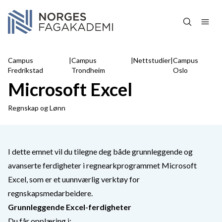
Hopp over navigasjon
Campus
|
Campus
|
Nettstudier
|
Campus
Fredrikstad
Trondheim
Oslo
Microsoft Excel
Regnskap og Lønn
I dette emnet vil du tilegne deg både grunnleggende og
avanserte ferdigheter i regnearkprogrammet Microsoft
Excel, som er et uunnværlig verktøy for
regnskapsmedarbeidere.
Grunnleggende Excel-ferdigheter
Du får opplæring i: