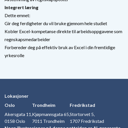
Integrert læring
Dette emnet:
Gir deg ferdigheter du vil bruke gjennom hele studiet
Kobler Excel-kompetanse direkte til arbeidsoppgavene som
regnskapsmedarbeider
Forbereder deg på effektiv bruk av Excel i din fremtidige
yrkesrolle
Lokasjoner
Oslo
Trondheim
Fredrikstad
Akersgata 11,
Kjøpmannsgata 65,
Stortorvet 5,
0158 Oslo
7011 Trondheim
1707 Fredrikstad
Noen illustrasjoner på denne nettsiden er AI-genererte