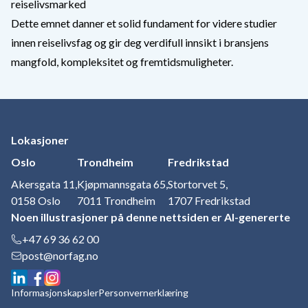
reiselivsmarked
Dette emnet danner et solid fundament for videre studier
innen reiselivsfag og gir deg verdifull innsikt i bransjens
mangfold, kompleksitet og fremtidsmuligheter.
Lokasjoner
Oslo
Trondheim
Fredrikstad
Akersgata 11,
Kjøpmannsgata 65,
Stortorvet 5,
0158 Oslo
7011 Trondheim
1707 Fredrikstad
Noen illustrasjoner på denne nettsiden er AI-genererte
+47 69 36 62 00
post@norfag.no
Informasjonskapsler
Personvernerklæring