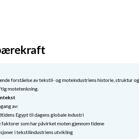
 bærekraft
nde forståelse av tekstil- og moteindustriens historie, struktur o
ftig motetenkning.
ontekst
mgang av:
dtidens Egypt til dagens globale industri
ke faktorer som har påvirket moten gjennom tidene
joner i tekstilindustriens utvikling