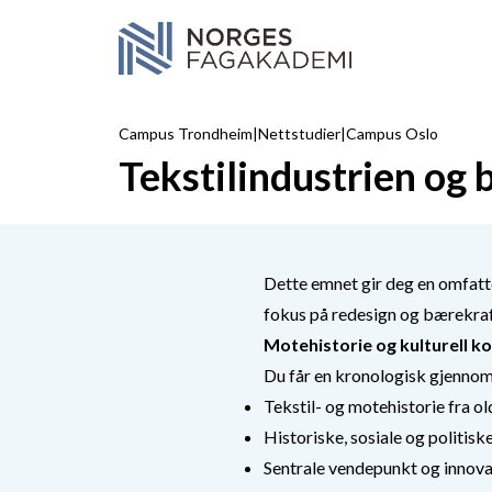
Hopp over navigasjon
Campus Trondheim
|
Nettstudier
|
Campus Oslo
Tekstilindustrien og
Dette emnet gir deg en omfatte
fokus på redesign og bærekra
Motehistorie og kulturell k
Du får en kronologisk gjenno
Tekstil- og motehistorie fra ol
Historiske, sosiale og politis
Sentrale vendepunkt og innovas