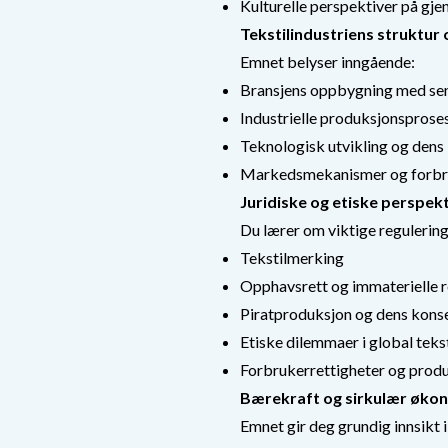
Kulturelle perspektiver på gj
Tekstilindustriens struktu
Emnet belyser inngående:
Bransjens oppbygning med sentr
Industrielle produksjonsproses
Teknologisk utvikling og dens 
Markedsmekanismer og forbru
Juridiske og etiske perspek
Du lærer om viktige regulering
Tekstilmerking
Opphavsrett og immaterielle r
Piratproduksjon og dens kons
Etiske dilemmaer i global teks
Forbrukerrettigheter og prod
Bærekraft og sirkulær øko
Emnet gir deg grundig innsikt i