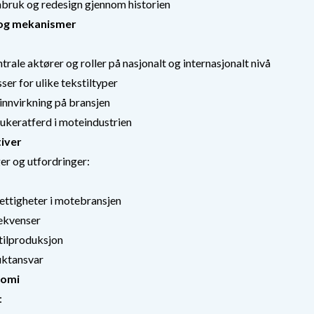
enbruk og redesign gjennom historien
r og mekanismer
ale aktører og roller på nasjonalt og internasjonalt nivå
ser for ulike tekstiltyper
innvirkning på bransjen
keratferd i moteindustrien
tiver
er og utfordringer:
ettigheter i motebransjen
ekvenser
tilproduksjon
uktansvar
nomi
: