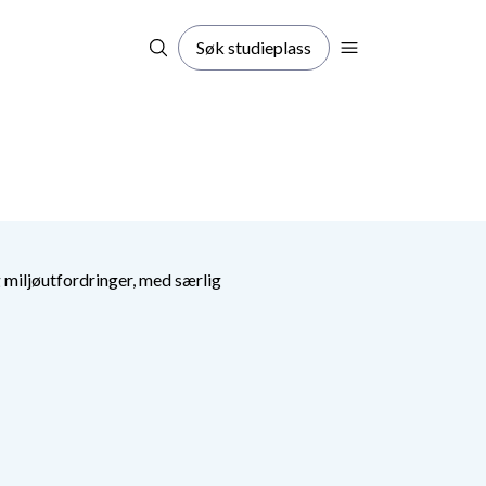
Søk studieplass
g miljøutfordringer, med særlig