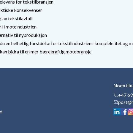
levans for tekstilbransjen
raktiske konsekvenser
 av tekstilavfall
i i moteindustrien
rnativ til nyproduksjon
 en helhetlig forståelse for tekstilindustriens kompleksitet og mil
kan bidra til en mer bærekraftig motebransje.
Noen ill
+47 69
post@n
ad