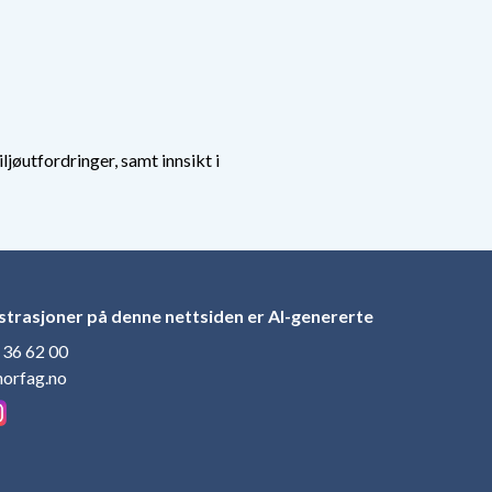
jøutfordringer, samt innsikt i
ustrasjoner på denne nettsiden er AI-genererte
 36 62 00
orfag.no