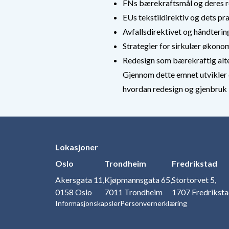
FNs bærekraftsmål og deres re
EUs tekstildirektiv og dets p
Avfallsdirektivet og håndtering
Strategier for sirkulær økonom
Redesign som bærekraftig alte
Gjennom dette emnet utvikler du
hvordan redesign og gjenbruk 
Lokasjoner
Oslo
Trondheim
Fredrikstad
Akersgata 11,
Kjøpmannsgata 65,
Stortorvet 5,
0158 Oslo
7011 Trondheim
1707 Fredrikst
Informasjonskapsler
Personvernerklæring