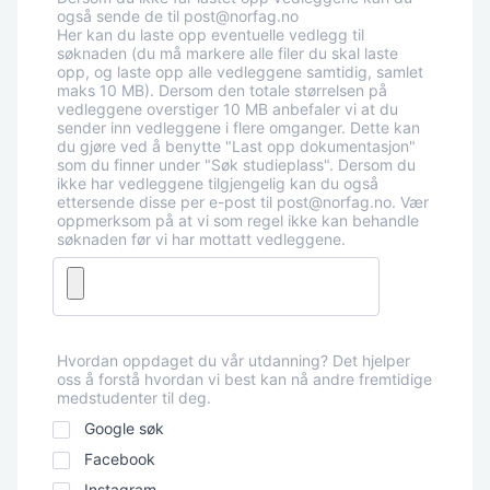
også sende de til post@norfag.no
Her kan du laste opp eventuelle vedlegg til
søknaden (du må markere alle filer du skal laste
opp, og laste opp alle vedleggene samtidig, samlet
maks 10 MB). Dersom den totale størrelsen på
vedleggene overstiger 10 MB anbefaler vi at du
sender inn vedleggene i flere omganger. Dette kan
du gjøre ved å benytte "Last opp dokumentasjon"
som du finner under "Søk studieplass". Dersom du
ikke har vedleggene tilgjengelig kan du også
ettersende disse per e-post til post@norfag.no. Vær
oppmerksom på at vi som regel ikke kan behandle
søknaden før vi har mottatt vedleggene.
Hvordan oppdaget du vår utdanning?
Hvordan oppdaget du vår utdanning? Det hjelper
oss å forstå hvordan vi best kan nå andre fremtidige
medstudenter til deg.
Google søk
Facebook
Instagram