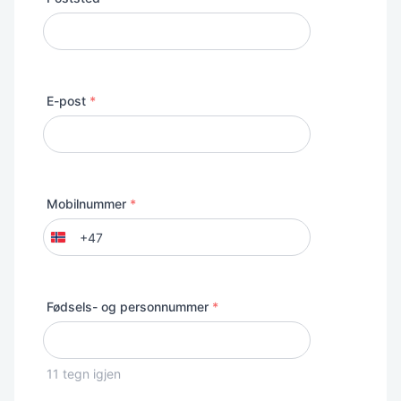
E-post
*
Mobilnummer
*
+47
Norway
+47
Fødsels- og personnummer
*
11
tegn igjen