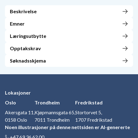
Beskrivelse
Emner
Læringsutbytte
Opptakskrav
Søknadsskjema
Lokasjoner
Oslo
Trondheim
Fredrikstad
Akersgata 11,
Kjøpmannsgata 65,
Stortorvet 5,
0158 Oslo
7011 Trondheim
1707 Fredrikstad
Noen illustrasjoner på denne nettsiden er AI-genererte
+47 69 36 62 00